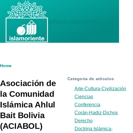
Skip to main content
Articulo.islamoriente.com
Breadcrumb
Home
Categoria de articulos
Asociación de
Arte-Cultura-Civilización
la Comunidad
Ciencias
Islámica Ahlul
Conferencia
Corán-Hadiz-Dichos
Bait Bolivia
Derecho
(ACIABOL)
Doctrina Islámica-