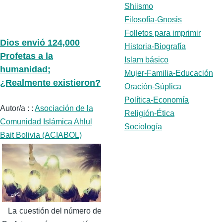
Shiismo
Filosofía-Gnosis
Folletos para imprimir
Dios envió 124,000
Historia-Biografía
Profetas a la
Islam básico
humanidad;
Mujer-Familia-Educación
¿Realmente existieron?
Oración-Súplica
Política-Economía
Autor/a : :
Asociación de la
Religión-Ética
Comunidad Islámica Ahlul
Sociología
Bait Bolivia (ACIABOL)
La cuestión del número de