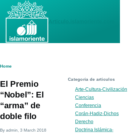
Skip to main content
Articulo.islamoriente.com
Breadcrumb
Home
Categoria de articulos
El Premio
Arte-Cultura-Civilización
“Nobel”: El
Ciencias
“arma” de
Conferencia
Corán-Hadiz-Dichos
doble filo
Derecho
Doctrina Islámica-
By
admin
, 3 March 2018