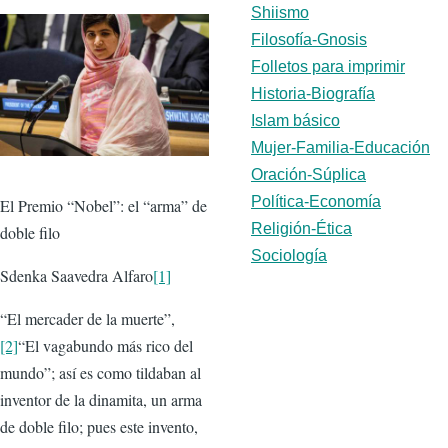
Shiismo
Filosofía-Gnosis
Folletos para imprimir
Historia-Biografía
Islam básico
Mujer-Familia-Educación
Oración-Súplica
Política-Economía
El Premio “Nobel”: el “arma” de
Religión-Ética
doble filo
Sociología
Sdenka Saavedra Alfaro
[1]
“El mercader de la muerte”,
[2]
“El vagabundo más rico del
mundo”; así es como tildaban al
inventor de la dinamita, un arma
de doble filo; pues este invento,