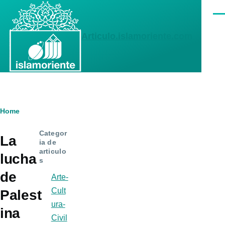
Skip to main content
Men
Articulo.islamoriente.com
Breadcrumb
Home
Categor
La
ia de
articulo
lucha
s
de
Arte-
Cult
Palest
ura-
ina
Civil