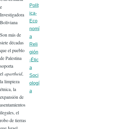
Polít
e
ica-
Investigadora
Eco
Boliviana
nomí
Son más de
a
siete décadas
Reli
que el pueblo
gión
de Palestina
-Étic
soporta
a
el
apartheid
,
Soci
la limpieza
ologí
étnica, la
a
expansión de
asentamientos
ilegales, el
robo de tierras
que Israel