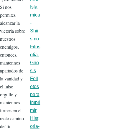
Si nos
Islá
permites
mica
alcanzar la
-
victoria sobre
Shii
nuestros
smo
enemigos,
Filos
entonces,
ofía-
mantennos
Gno
apartados de
sis
la vanidad y
Foll
el falso
etos
orgullo y
para
mantennos
impri
firmes en el
mir
recto camino
Hist
de Tu
oria-