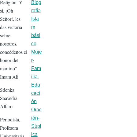
Religión. Y
Biog
si, ¡Oh
rafía
Señor!, les
Isla
das victoria
m
sobre
bási
nosotros,
co
concédenos el
Muje
honor del
r-
martirio”
Fam
Imam Ali
ilia-
Edu
Sdenka
caci
Saavedra
ón
Alfaro
Orac
ión-
Periodista,
Súpl
Profesora
ica
Universitaria