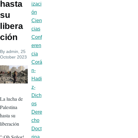
hasta
izaci
ón
su
Cien
libera
cias
ción
Conf
eren
By
admin
, 25
cia
October 2023
Corá
n-
Hadi
z-
Dich
La lucha de
os
Palestina
Dere
hasta su
cho
liberación
Doct
"¡Oh Señor!
rina