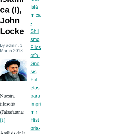
Islá
ca (I),
mica
John
-
Locke
Shii
smo
By
admin
, 3
Filos
March 2018
ofía-
Gno
sis
Foll
etos
Nuestra
para
filosofía
impri
(Falsafatuna)
mir
[1]
Hist
oria-
Análisis de la