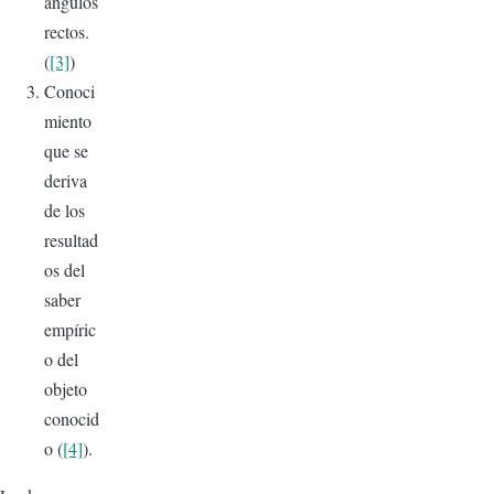
ángulos
rectos.
(
[3]
)
Conoci
miento
que se
deriva
de los
resultad
os del
saber
empíric
o del
objeto
conocid
o (
[4]
).