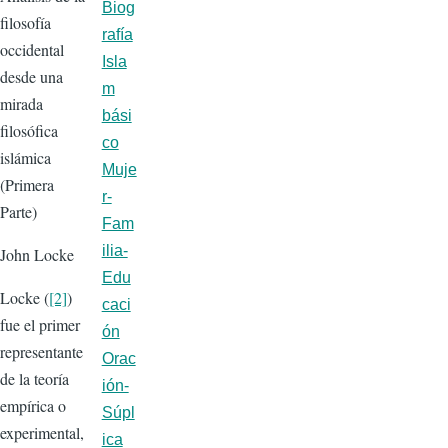
Biog
filosofía
rafía
occidental
Isla
desde una
m
mirada
bási
filosófica
co
islámica
Muje
(Primera
r-
Parte)
Fam
ilia-
John Locke
Edu
Locke (
[2]
)
caci
fue el primer
ón
representante
Orac
de la teoría
ión-
empírica o
Súpl
experimental,
ica