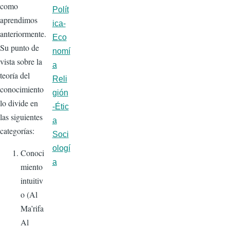
como
Polít
aprendimos
ica-
anteriormente.
Eco
Su punto de
nomí
vista sobre la
a
teoría del
Reli
conocimiento
gión
lo divide en
-Étic
las siguientes
a
categorías:
Soci
ologí
Conoci
a
miento
intuitiv
o (Al
Ma’rifa
Al