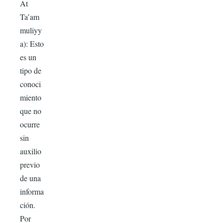
At
Ta’am
muliyy
a): Esto
es un
tipo de
conoci
miento
que no
ocurre
sin
auxilio
previo
de una
informa
ción.
Por