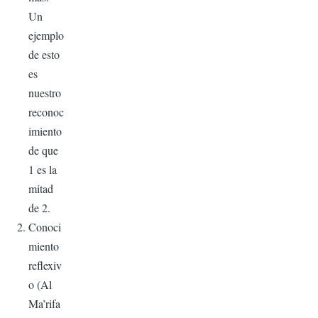
Un
ejemplo
de esto
es
nuestro
reconoc
imiento
de que
1 es la
mitad
de 2.
Conoci
miento
reflexiv
o (Al
Ma’rifa