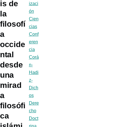
is de
izaci
ón
la
Cien
filosofí
cias
a
Conf
eren
occide
cia
ntal
Corá
desde
n-
Hadi
una
z-
mirad
Dich
a
os
Dere
filosófi
cho
ca
Doct
islámi
rina