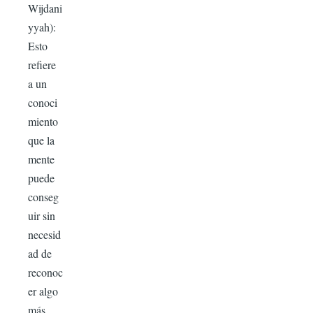
Wijdani
yyah):
Esto
refiere
a un
conoci
miento
que la
mente
puede
conseg
uir sin
necesid
ad de
reconoc
er algo
más.