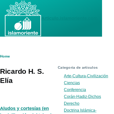
Skip to main content
Articulo.islamoriente.com
Breadcrumb
Home
Categoria de articulos
Ricardo H. S.
Arte-Cultura-Civilización
Elía
Ciencias
Conferencia
Corán-Hadiz-Dichos
Derecho
Aludos y cortesías (en
Doctrina Islámica-