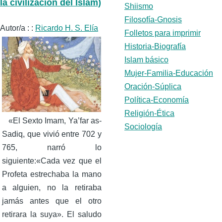
la civilización del Islam)
Shiismo
Filosofía-Gnosis
Autor/a : :
Ricardo H. S. Elía
Folletos para imprimir
Historia-Biografía
Islam básico
Mujer-Familia-Educación
Oración-Súplica
Política-Economía
Religión-Ética
«El Sexto Imam, Ya’far as-
Sociología
Sadiq, que vivió entre 702 y
765, narró lo
siguiente:«Cada vez que el
Profeta estrechaba la mano
a alguien, no la retiraba
jamás antes que el otro
retirara la suya». El saludo