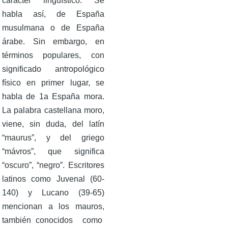
ca­rácter lingüístico. Se
habla así, de España
musulmana o de España
árabe. Sin embargo, en
términos populares, con
signifi­cado antropológico
físico en primer lugar, se
habla de 1a España mora.
La palabra caste­llana moro,
viene, sin duda, del latín
“maurus”, y del griego
“mávros”, que significa
“oscuro”, “negro”. Escritores
latinos como Juvenal (60-
140) y Lucano (39-65)
mencionan a los mauros,
también conocidos como