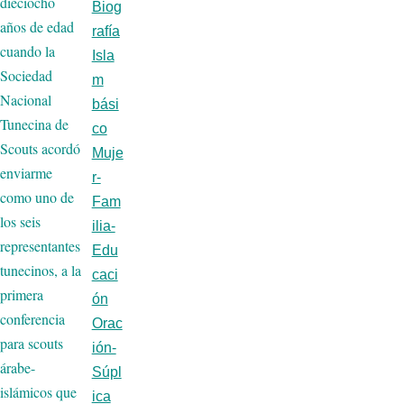
dieciocho
Biog
años de edad
rafía
cuando la
Isla
Sociedad
m
Nacional
bási
Tunecina de
co
Scouts acordó
Muje
enviarme
r-
como uno de
Fam
los seis
ilia-
representantes
Edu
tunecinos, a la
caci
primera
ón
conferencia
Orac
para scouts
ión-
árabe-
Súpl
islámicos que
ica