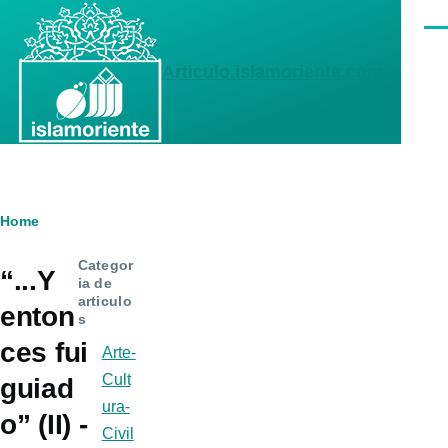
Skip to main content
Men
Articulo.islamoriente.com
Breadcrumb
Home
Categor
“...Y
ia de
articulo
enton
s
ces fui
Arte-
Cult
guiad
ura-
o” (II) -
Civil