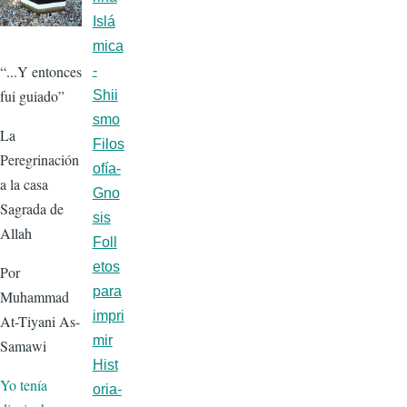
Islá
mica
“...Y entonces
-
fui guiado”
Shii
smo
La
Filos
Peregrinación
ofía-
a la casa
Gno
Sagrada de
sis
Allah
Foll
etos
Por
para
Muhammad
impri
At-Tiyani As-
mir
Samawi
Hist
Yo tenía
oria-