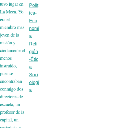
tuvo lugar en
Polít
La Meca. Yo
ica-
era el
Eco
miembro más
nomí
joven de la
a
misión y
Reli
ciertamente el
gión
menos
-Étic
instruido,
a
pues se
Soci
encontraban
ologí
conmigo dos
a
directores de
escuela, un
profesor de la
capital, un
periodista y