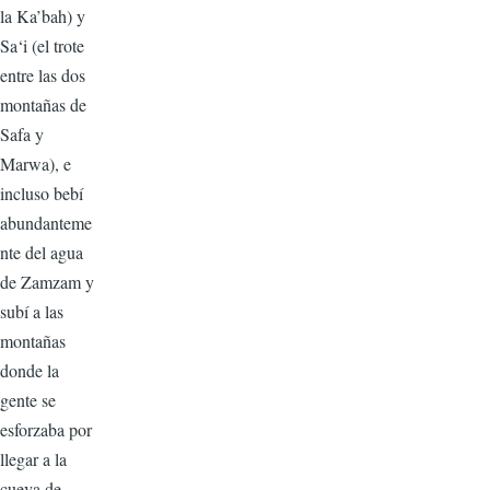
la Ka’bah) y
Sa‘i (el trote
entre las dos
montañas de
Safa y
Marwa), e
incluso bebí
abundanteme
nte del agua
de Zamzam y
subí a las
montañas
donde la
gente se
esforzaba por
llegar a la
cueva de