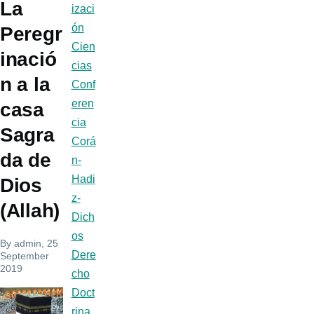
La
izaci
ón
Peregr
Cien
inació
cias
n a la
Conf
eren
casa
cia
Sagra
Corá
da de
n-
Hadi
Dios
z-
(Allah)
Dich
os
By
admin
, 25
Dere
September
2019
cho
Doct
rina