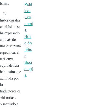
Islam.
Polít
ica-
La
Eco
historiografía
nomí
en el Islam se
a
ha expresado
Reli
a través de
gión
una disciplina
-Étic
específica, el
a
tarij cuya
Soci
equivalencia
ologí
habitualmente
a
admitida por
los
traductores es
«historia».
Vinculado a