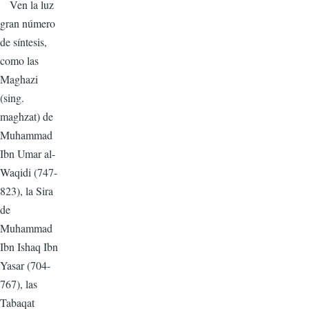
Ven la luz
gran número
de síntesis,
como las
Maghazi
(sing.
maghzat) de
Muhammad
Ibn Umar al-
Waqidi (747-
823), la Sira
de
Muhammad
Ibn Ishaq Ibn
Yasar (704-
767), las
Tabaqat