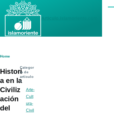
Skip to main content
Men
Articulo.islamoriente.com
Breadcrumb
Home
Categor
Histori
ia de
articulo
a en la
s
Civiliz
Arte-
Cult
ación
ura-
del
Civil