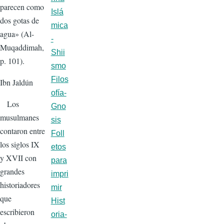
parecen como
Islá
dos gotas de
mica
agua» (Al-
-
Muqaddimah,
Shii
p. 101).
smo
Filos
Ibn Jaldún
ofía-
Los
Gno
musulmanes
sis
contaron entre
Foll
los siglos IX
etos
y XVII con
para
grandes
impri
historiadores
mir
que
Hist
escribieron
oria-