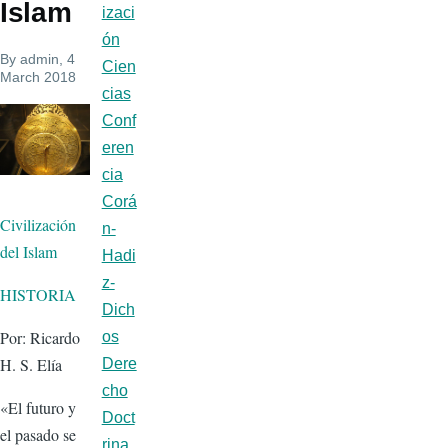
Islam
izaci
ón
By
admin
, 4
Cien
March 2018
cias
Conf
eren
cia
Corá
Civilización
n-
del Islam
Hadi
z-
HISTORIA
Dich
Por: Ricardo
os
H. S. Elía
Dere
cho
«El futuro y
Doct
el pasado se
rina