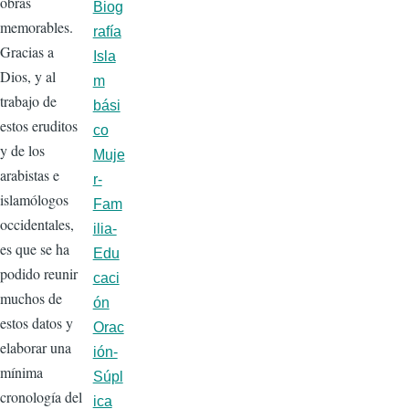
obras
Biog
memorables.
rafía
Gracias a
Isla
Dios, y al
m
trabajo de
bási
estos eruditos
co
y de los
Muje
arabistas e
r-
islamólogos
Fam
occidentales,
ilia-
es que se ha
Edu
podido reunir
caci
muchos de
ón
estos datos y
Orac
elaborar una
ión-
mínima
Súpl
cronología del
ica