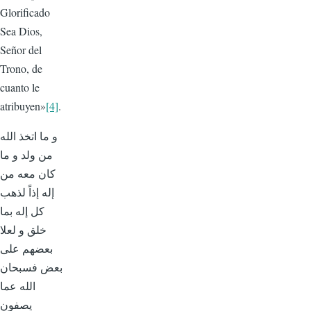
Glorificado
Sea Dios,
Señor del
Trono, de
cuanto le
atribuyen»
[4]
.
و ما اتخذ الله
من ولد و ما
كان معه من
إله إذاً لذهب
كل إله بما
خلق و لعلا
بعضهم على
بعض فسبحان
الله عما
يصفون