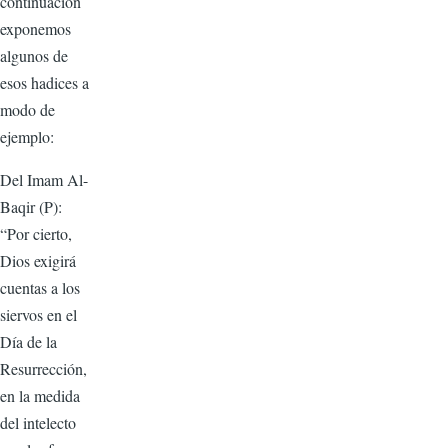
continuación
ex­ponemos
algunos de
esos hadices a
modo de
ejemplo:
Del Imam Al-
Baqir (P):
“Por cierto,
Dios exigirá
cuentas a los
siervos en el
Día de la
Resu­rrección,
en la medida
del inte­lecto