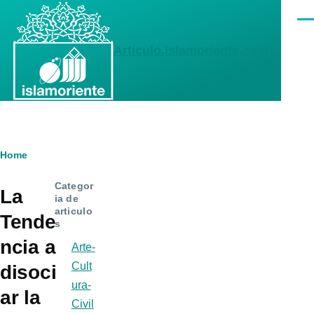
Skip to main content
Men
Articulo.islamoriente.com
Breadcrumb
Home
Categor
La
ia de
articulo
Tende
s
ncia a
Arte-
Cult
disoci
ura-
ar la
Civil