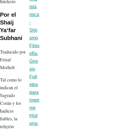
Intelecto
Islá
Por el
mica
Shaij
-
Ya‘far
Shii
Subhani
smo
Filos
Traducido por
ofía-
Feisal
Gno
Morhell
sis
Foll
Tal como lo
etos
indican el
para
Sagrado
impri
Corán y los
mir
hadices
Hist
fiables, la
oria-
religión