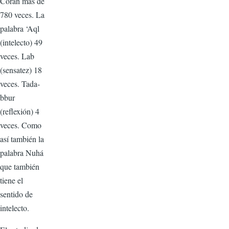
Corán más de
780 veces. La
pa­labra ‘Aql
(intelecto) 49
veces. Lab
(sensatez) 18
veces. Tada­
bbur
(reflexión) 4
veces. Como
así también la
palabra Nuhá
que también
tiene el
sentido de
inte­lecto.