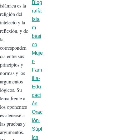
Biog
islámica es la
rafía
religión del
Isla
intelecto y la
m
reflexión, y de
bási
la
co
corresponden
Muje
cia entre sus
r-
principios y
Fam
normas y los
ilia-
argu­mentos
Edu
lógicos. Su
caci
lema frente a
ón
los oponentes
Orac
es atenerse a
ión-
las pruebas y
Súpl
argumentos.
ica