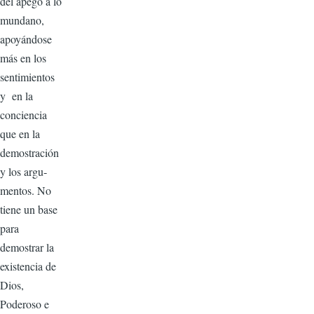
del apego a lo
mundano,
apoyándose
más en los
senti­mientos
y en la
conciencia
que en la
demos­tración
y los argu­
mentos. No
tiene un base
para
demostrar la
existencia de
Dios,
Poderoso e