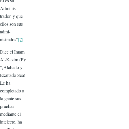
Él es su
Adminis­
trador, y que
ellos son sus
admi­
nistrados”
[7]
.
Dice el Imam
Al-Kazim (P):
“¡Alabado y
Exaltado Sea!
Le ha
completado a
la gente sus
prue­bas
mediante el
intelecto, ha