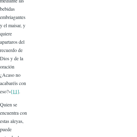
mediante las
be­bidas
embriagantes
y el maisar, y
quiere
apartaros del
recuerdo de
Dios y de la
oración
¿Acaso no
acabaréis con
eso?»
[11]
.
Quien se
encuentra con
estas ale­yas,
puede