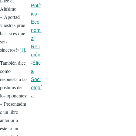
Dice el
Polít
Altísimo:
ica-
«¡Aportad
Eco
vuestras prue­
nomí
bas, si es que
a
sois
Reli
sinceros!»
[1]
.
gión
También dice
-Étic
como
a
respuesta a las
Soci
posturas de
ologí
los oponentes:
a
«¡Presentadm
e un libro
anterior a
éste, o un