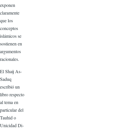
expo­nen
claramente
que los
conceptos
islámicos se
sostienen en
argu­mentos
racionales.
El Shaij As-
Saduq
escribió un
libro respecto
al tema en
particu­lar del
Tauhid o
Unicidad Di­