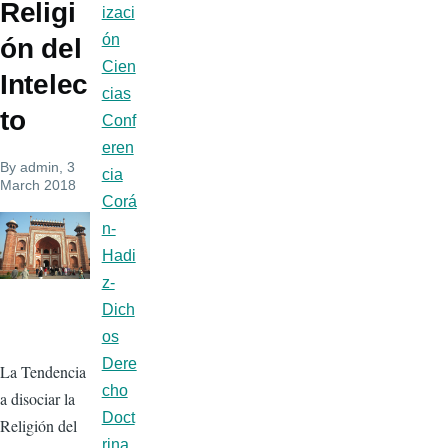
Religi
izaci
ón
ón del
Cien
Intelec
cias
to
Conf
eren
By
admin
, 3
cia
March 2018
Corá
n-
Hadi
z-
Dich
os
Dere
La Tendencia
cho
a disociar la
Doct
Religión del
rina