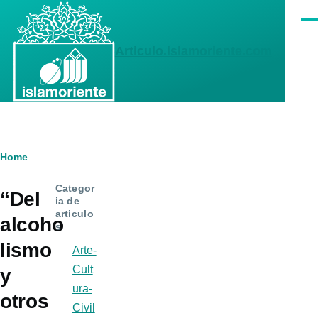
Skip to main content
Men
Articulo.islamoriente.com
Breadcrumb
Home
Categor
“Del
ia de
articulo
alcoho
s
lismo
Arte-
Cult
y
ura-
otros
Civil