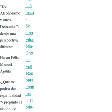
“Del
Islá
Alcoholismo
mica
y otros
-
Demonios”:
Shii
desde una
smo
perspectiva
Filos
diferente
ofía-
Gno
Hasan Félix
sis
Manuel
Foll
Aguila
etos
para
-¿Que me
impri
podría dar
mir
espiritualidad
Hist
?- preguntó el
oria-
alcohólico