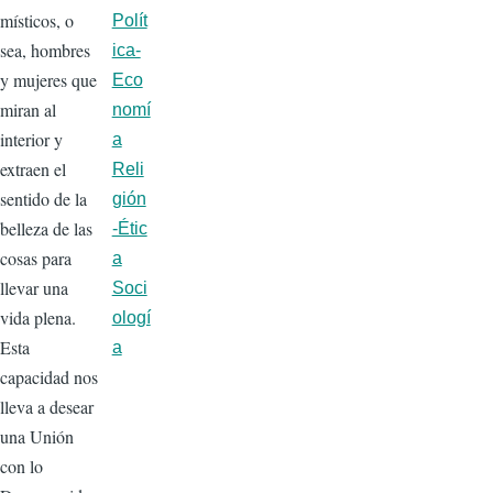
místicos, o
Polít
sea, hombres
ica-
y mujeres que
Eco
miran al
nomí
interior y
a
extraen el
Reli
sentido de la
gión
belleza de las
-Étic
cosas para
a
llevar una
Soci
vida plena.
ologí
Esta
a
capacidad nos
lleva a desear
una Unión
con lo