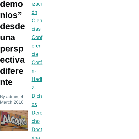
demo
izaci
ón
nios”
Cien
desde
cias
una
Conf
eren
persp
cia
ectiva
Corá
difere
n-
Hadi
nte
z-
Dich
By
admin
, 4
March 2018
os
Dere
cho
Doct
rina