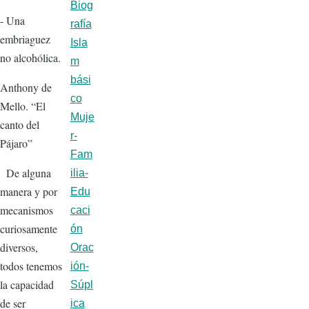
Biog
- Una
rafía
embriaguez
Isla
no alcohólica.
m
bási
Anthony de
co
Mello. “El
Muje
canto del
r-
Pájaro”
Fam
De alguna
ilia-
manera y por
Edu
mecanismos
caci
curiosamente
ón
diversos,
Orac
todos tenemos
ión-
la capacidad
Súpl
de ser
ica